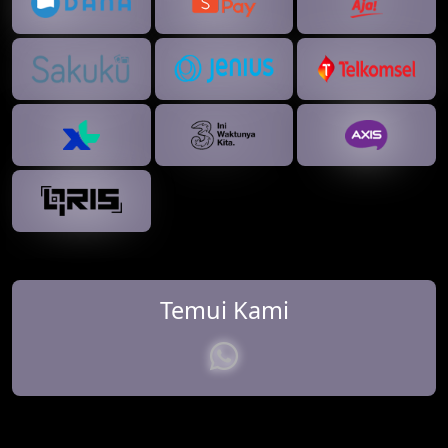
Temui Kami