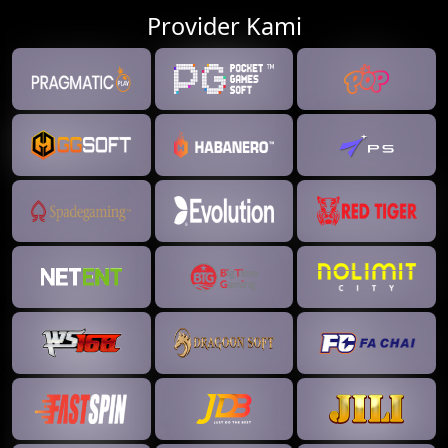
Provider Kami