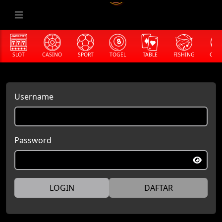
SLOT
CASINO
SPORT
TOGEL
TABLE
FISHING
COCK
Username
Password
LOGIN
DAFTAR