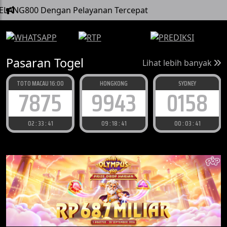
Dengan Pelayanan Tercepat
Pasaran Togel
Lihat lebih banyak
HONGKONG
SYDNEY
DUBAI
9943
0158
2844
09 : 18 : 40
00 : 03 : 40
10 : 48 : 40