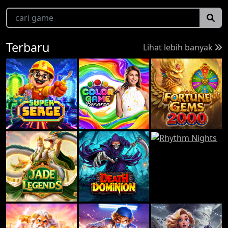
Terbaru
Lihat lebih banyak