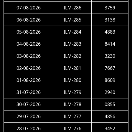
07-08-2026
ILM-286
3759
06-08-2026
ILM-285
3138
05-08-2026
ILM-284
4883
04-08-2026
ILM-283
8414
03-08-2026
ILM-282
3230
02-08-2026
ILM-281
7667
01-08-2026
ILM-280
8609
31-07-2026
ILM-279
2940
30-07-2026
ILM-278
0855
29-07-2026
ILM-277
4856
28-07-2026
ILM-276
3452