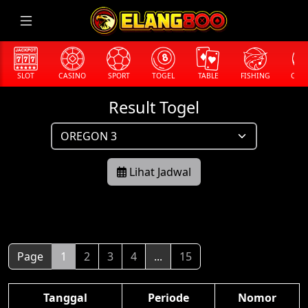
SLOT
CASINO
SPORT
TOGEL
TABLE
FISHING
COCK
Result Togel
Lihat Jadwal
Page
1
2
3
4
...
15
Tanggal
Periode
Nomor