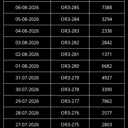
06-08-2026
OR3-285
7388
05-08-2026
OR3-284
3294
04-08-2026
OR3-283
2336
03-08-2026
OR3-282
2842
02-08-2026
OR3-281
1371
01-08-2026
OR3-280
6682
31-07-2026
OR3-279
4927
30-07-2026
OR3-278
3390
29-07-2026
OR3-277
7862
28-07-2026
OR3-276
2577
27-07-2026
OR3-275
2803