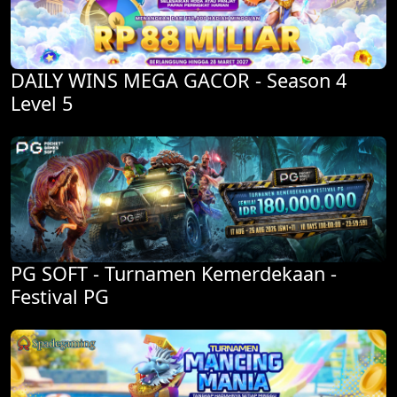
DAILY WINS MEGA GACOR - Season 4
Level 5
PG SOFT - Turnamen Kemerdekaan -
Festival PG