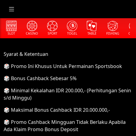
SLOT
CASINO
SPORT
TOGEL
TABLE
FISHING
COCK
Syarat & Ketentuan
🎲 Promo Ini Khusus Untuk Permainan Sportsbook
🎲 Bonus Cashback Sebesar 5%
🎲 Minimal Kekalahan IDR 200.000,- (Perhitungan Senin
s/d Minggu)
🎲 Maksimal Bonus Cashback IDR 20.000.000,-
🎲 Promo Cashback Mingguan Tidak Berlaku Apabila
Ada Klaim Promo Bonus Deposit