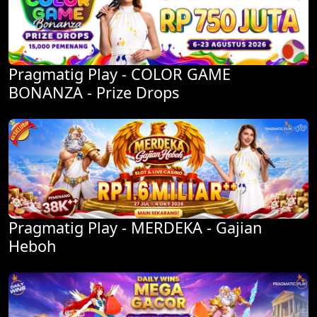
Pragmatig Play - COLOR GAME
BONANZA - Prize Drops
Pragmatig Play - MERDEKA - Gajian
Heboh