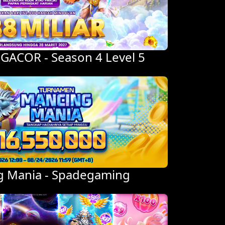
GACOR - Season 4 Level 5
 Mania - Spadegaming