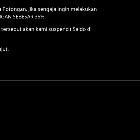
 Potongan. Jika sengaja ingin melakukan
TONGAN SEBESAR 35%
tersebut akan kami suspend ( Saldo di
jut.