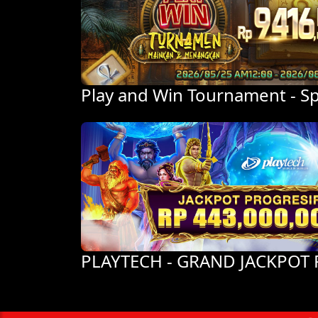
Play and Win Tournament - 
PLAYTECH - GRAND JACKPOT