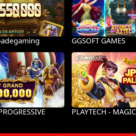
Spadegaming
GGSOFT GAMES
 PROGRESSIVE
PLAYTECH - MAGI