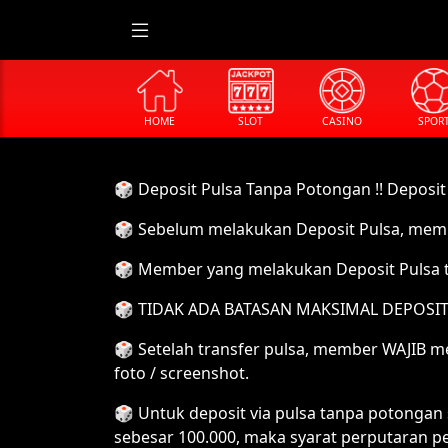
HOME
SLOT
CASINO
SPOR
🎲 Deposit Pulsa Tanpa Potongan !! Deposi
🎲 Sebelum melakukan Deposit Pulsa, membe
🎲 Member yang melakukan Deposit Pulsa 
🎲 TIDAK ADA BATASAN MAKSIMAL DEPOSIT
🎲 Setelah transfer pulsa, member WAJIB m
foto / screenshot.
🎲 Untuk deposit via pulsa tanpa potongan 
sebesar 100.000, maka syarat perputaran pe