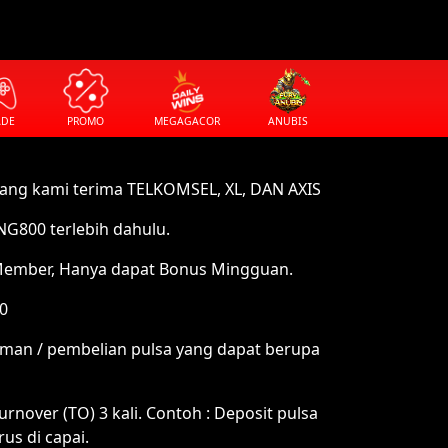
ADE
PROMO
MEGAGACOR
ANUBIS
yang kami terima TELKOMSEL, XL, DAN AXIS
NG800 terlebih dahulu.
Member, Hanya dapat Bonus Mingguan.
0
iman / pembelian pulsa yang dapat berupa
nover (TO) 3 kali. Contoh : Deposit pulsa
us di capai.