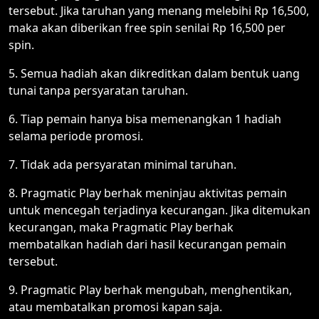
tersebut. Jika taruhan yang menang melebihi Rp 16,500,
maka akan diberikan free spin senilai Rp 16,500 per
spin.
5. Semua hadiah akan dikreditkan dalam bentuk uang
tunai tanpa persyaratan taruhan.
6. Tiap pemain hanya bisa memenangkan 1 hadiah
selama periode promosi.
7. Tidak ada persyaratan minimal taruhan.
8. Pragmatic Play berhak meninjau aktivitas pemain
untuk mencegah terjadinya kecurangan. Jika ditemukan
kecurangan, maka Pragmatic Play berhak
membatalkan hadiah dari hasil kecurangan pemain
tersebut.
9. Pragmatic Play berhak mengubah, menghentikan,
atau membatalkan promosi kapan saja.