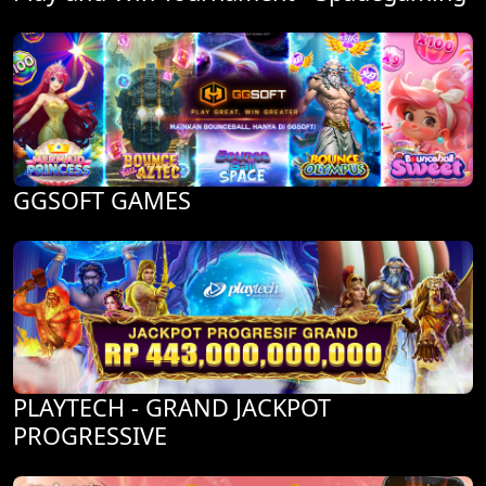
GGSOFT GAMES
PLAYTECH - GRAND JACKPOT
PROGRESSIVE