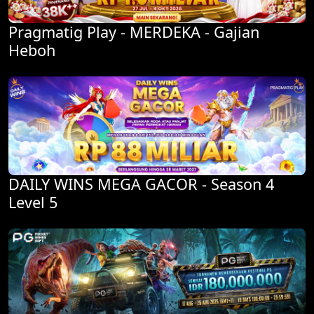
Pragmatig Play - MERDEKA - Gajian
Heboh
DAILY WINS MEGA GACOR - Season 4
Level 5